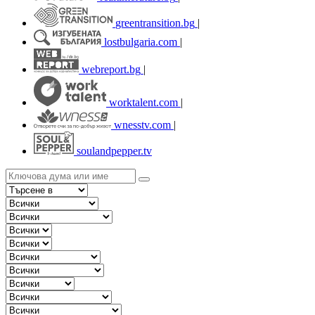
greentransition.bg
|
lostbulgaria.com
|
webreport.bg
|
worktalent.com
|
wnesstv.com
|
soulandpepper.tv