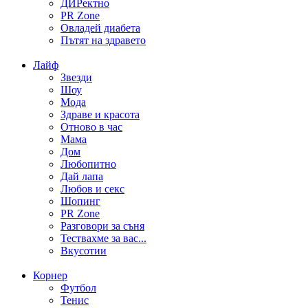
ДИРектно
PR Zone
Овладей диабета
Пътят на здравето
Лайф
Звезди
Шоу
Мода
Здраве и красота
Отново в час
Мама
Дом
Любопитно
Дай лапа
Любов и секс
Шопинг
PR Zone
Разговори за съня
Тествахме за вас...
Вкусотии
Корнер
Футбол
Тенис