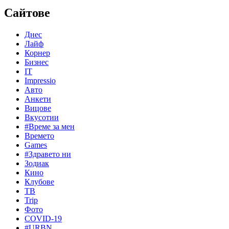
Сайтове
Днес
Лайф
Корнер
Бизнес
IT
Impressio
Авто
Анкети
Вицове
Вкусотии
#Време за мен
Времето
Games
#Здравето ни
Зодиак
Кино
Клубове
ТВ
Trip
Фото
COVID-19
#URBN