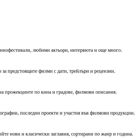
 Кинофестивали, любими актьори, интервюта и още много.
 за предстоящите филми с дати, трейлъри и рецензии.
на прожекциите по кина и градове, филмови описания.
мографии, последни проекти и участия във филмови продукции.
йте нови и класически заглавия, сортирани по жанр и година.