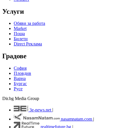
Услуги
Обяви за работа
Market
Поща
Билети
Direct Реклама
Градове
София
Пловдив
Варна
Бургас
Русе
Dir.bg Media Group
3e-news.net
|
nasamnatam.com
|
realtimefuture.bg
|