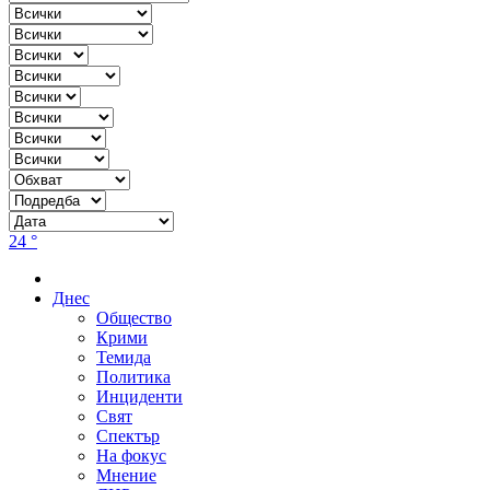
24 °
Днес
Общество
Крими
Темида
Политика
Инциденти
Свят
Спектър
На фокус
Мнение