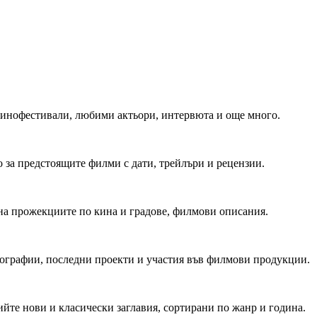
 Кинофестивали, любими актьори, интервюта и още много.
 за предстоящите филми с дати, трейлъри и рецензии.
на прожекциите по кина и градове, филмови описания.
мографии, последни проекти и участия във филмови продукции.
йте нови и класически заглавия, сортирани по жанр и година.