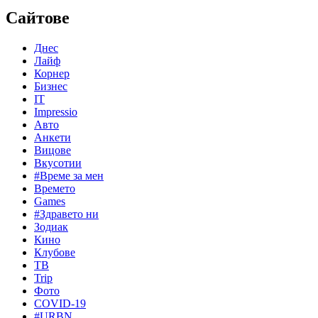
Сайтове
Днес
Лайф
Корнер
Бизнес
IT
Impressio
Авто
Анкети
Вицове
Вкусотии
#Време за мен
Времето
Games
#Здравето ни
Зодиак
Кино
Клубове
ТВ
Trip
Фото
COVID-19
#URBN