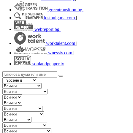
greentransition.bg
|
lostbulgaria.com
|
webreport.bg
|
worktalent.com
|
wnesstv.com
|
soulandpepper.tv