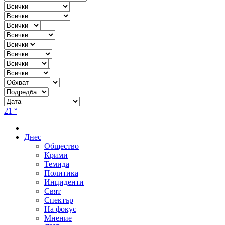
21 °
Днес
Общество
Крими
Темида
Политика
Инциденти
Свят
Спектър
На фокус
Мнение