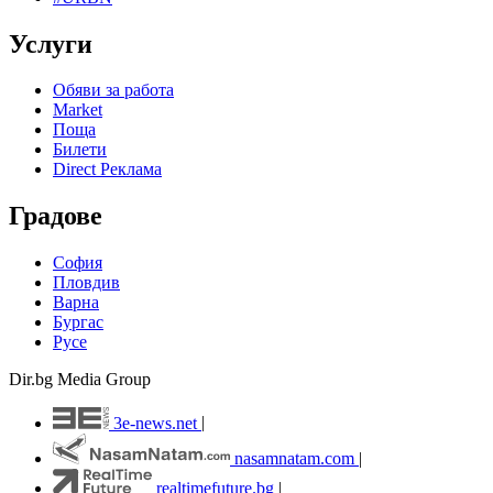
Услуги
Обяви за работа
Market
Поща
Билети
Direct Реклама
Градове
София
Пловдив
Варна
Бургас
Русе
Dir.bg Media Group
3e-news.net
|
nasamnatam.com
|
realtimefuture.bg
|