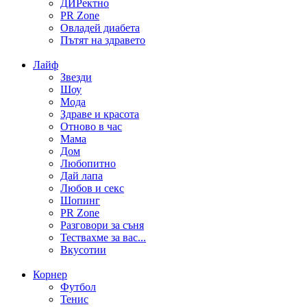
ДИРектно
PR Zone
Овладей диабета
Пътят на здравето
Лайф
Звезди
Шоу
Мода
Здраве и красота
Отново в час
Мама
Дом
Любопитно
Дай лапа
Любов и секс
Шопинг
PR Zone
Разговори за съня
Тествахме за вас...
Вкусотии
Корнер
Футбол
Тенис