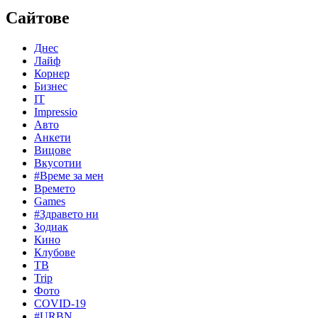
Сайтове
Днес
Лайф
Корнер
Бизнес
IT
Impressio
Авто
Анкети
Вицове
Вкусотии
#Време за мен
Времето
Games
#Здравето ни
Зодиак
Кино
Клубове
ТВ
Trip
Фото
COVID-19
#URBN