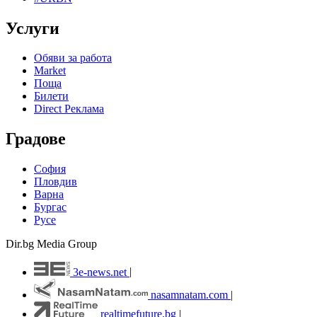
Услуги
Обяви за работа
Market
Поща
Билети
Direct Реклама
Градове
София
Пловдив
Варна
Бургас
Русе
Dir.bg Media Group
3e-news.net
|
nasamnatam.com
|
realtimefuture.bg
|