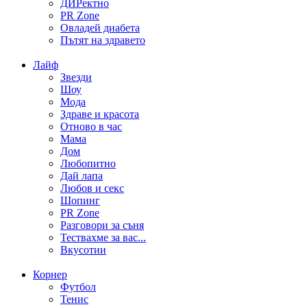
ДИРектно
PR Zone
Овладей диабета
Пътят на здравето
Лайф
Звезди
Шоу
Мода
Здраве и красота
Отново в час
Мама
Дом
Любопитно
Дай лапа
Любов и секс
Шопинг
PR Zone
Разговори за съня
Тествахме за вас...
Вкусотии
Корнер
Футбол
Тенис