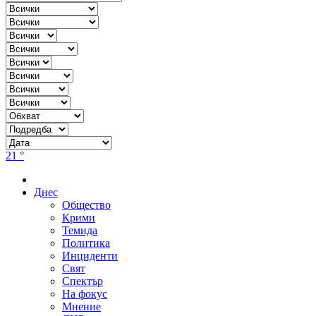
21 °
Днес
Общество
Крими
Темида
Политика
Инциденти
Свят
Спектър
На фокус
Мнение