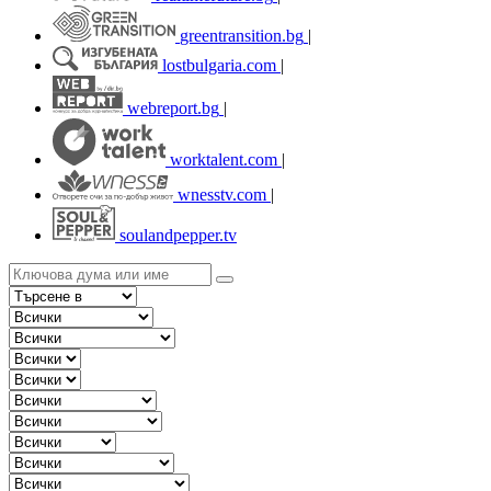
greentransition.bg
|
lostbulgaria.com
|
webreport.bg
|
worktalent.com
|
wnesstv.com
|
soulandpepper.tv