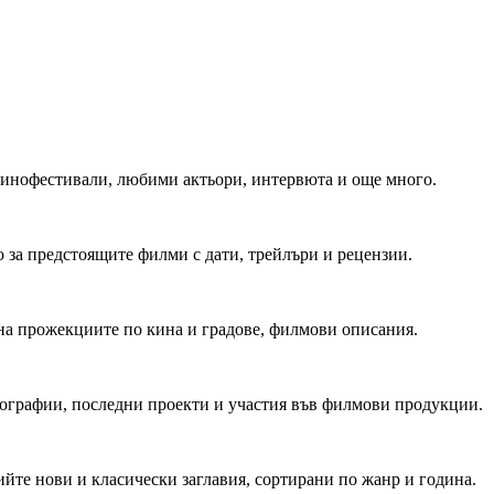
 Кинофестивали, любими актьори, интервюта и още много.
 за предстоящите филми с дати, трейлъри и рецензии.
на прожекциите по кина и градове, филмови описания.
мографии, последни проекти и участия във филмови продукции.
йте нови и класически заглавия, сортирани по жанр и година.