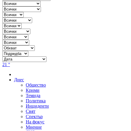
21 °
Днес
Общество
Крими
Темида
Политика
Инциденти
Свят
Спектър
На фокус
Мнение