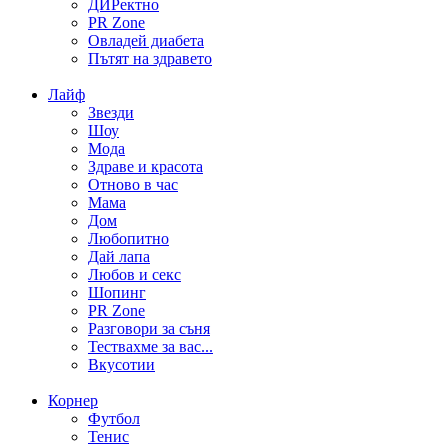
ДИРектно
PR Zone
Овладей диабета
Пътят на здравето
Лайф
Звезди
Шоу
Мода
Здраве и красота
Отново в час
Мама
Дом
Любопитно
Дай лапа
Любов и секс
Шопинг
PR Zone
Разговори за съня
Тествахме за вас...
Вкусотии
Корнер
Футбол
Тенис