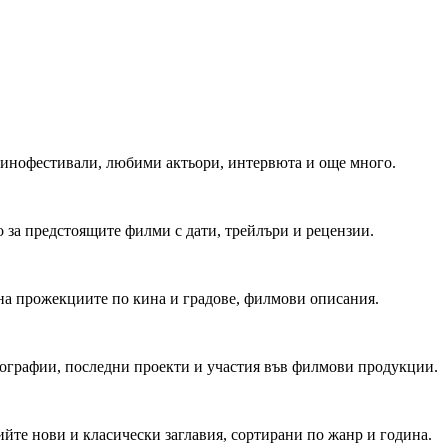
 Кинофестивали, любими актьори, интервюта и още много.
 за предстоящите филми с дати, трейлъри и рецензии.
на прожекциите по кина и градове, филмови описания.
мографии, последни проекти и участия във филмови продукции.
йте нови и класически заглавия, сортирани по жанр и година.