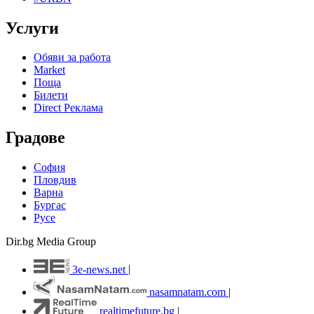
Услуги
Обяви за работа
Market
Поща
Билети
Direct Реклама
Градове
София
Пловдив
Варна
Бургас
Русе
Dir.bg Media Group
3e-news.net
|
nasamnatam.com
|
realtimefuture.bg
|