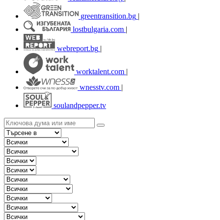
greentransition.bg
|
lostbulgaria.com
|
webreport.bg
|
worktalent.com
|
wnesstv.com
|
soulandpepper.tv