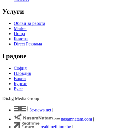
Услуги
Обяви за работа
Market
Поща
Билети
Direct Реклама
Градове
София
Пловдив
Варна
Бургас
Русе
Dir.bg Media Group
3e-news.net
|
nasamnatam.com
|
realtimefuture.bg
|