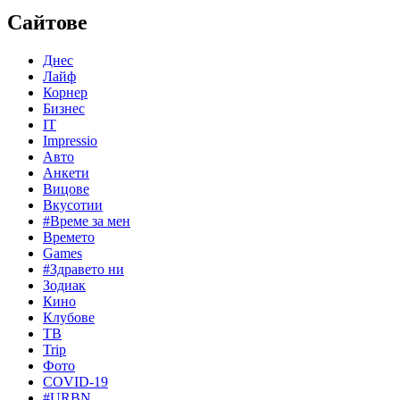
Сайтове
Днес
Лайф
Корнер
Бизнес
IT
Impressio
Авто
Анкети
Вицове
Вкусотии
#Време за мен
Времето
Games
#Здравето ни
Зодиак
Кино
Клубове
ТВ
Trip
Фото
COVID-19
#URBN