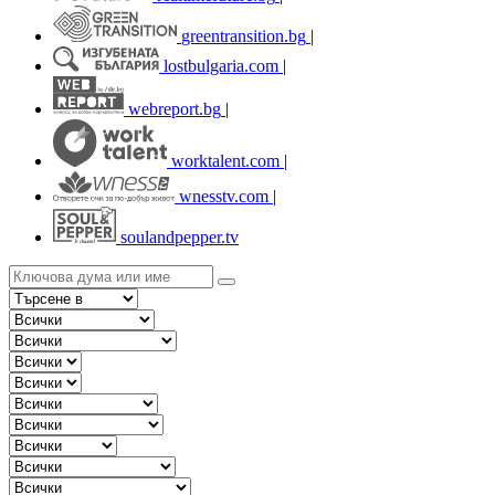
greentransition.bg
|
lostbulgaria.com
|
webreport.bg
|
worktalent.com
|
wnesstv.com
|
soulandpepper.tv