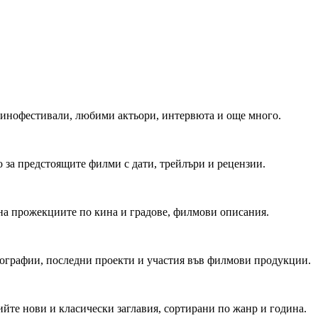
 Кинофестивали, любими актьори, интервюта и още много.
 за предстоящите филми с дати, трейлъри и рецензии.
на прожекциите по кина и градове, филмови описания.
мографии, последни проекти и участия във филмови продукции.
йте нови и класически заглавия, сортирани по жанр и година.