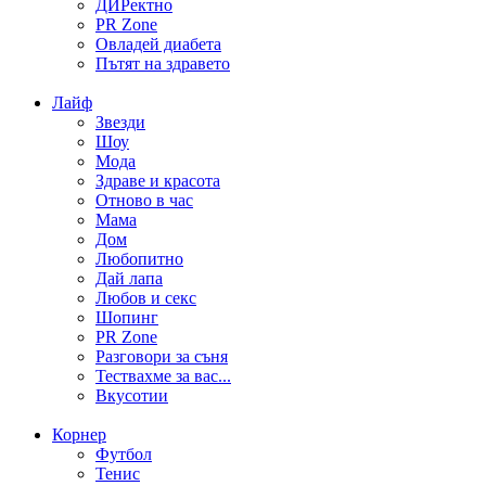
ДИРектно
PR Zone
Овладей диабета
Пътят на здравето
Лайф
Звезди
Шоу
Мода
Здраве и красота
Отново в час
Мама
Дом
Любопитно
Дай лапа
Любов и секс
Шопинг
PR Zone
Разговори за съня
Тествахме за вас...
Вкусотии
Корнер
Футбол
Тенис