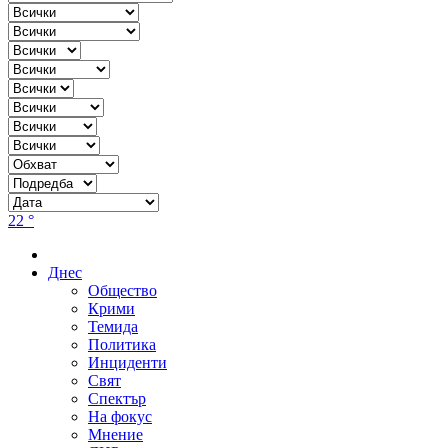
22 °
Днес
Общество
Крими
Темида
Политика
Инциденти
Свят
Спектър
На фокус
Мнение