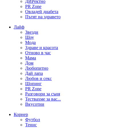
ДИРектно
PR Zone
Овладей диабета
Пътят на здравето
Лайф
Звезди
Шоу
Мода
Здраве и красота
Отново в час
Мама
Дом
Любопитно
Дай лапа
Любов и секс
Шопинг
PR Zone
Разговори за съня
Тествахме за вас...
Вкусотии
Корнер
Футбол
Тенис