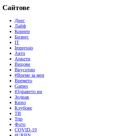
Сайтове
Днес
Лайф
Корнер
Бизнес
IT
Impressio
Авто
Анкети
Вицове
Вкусотии
#Време за мен
Времето
Games
#Здравето ни
Зодиак
Кино
Клубове
ТВ
Trip
Фото
COVID-19
#URBN