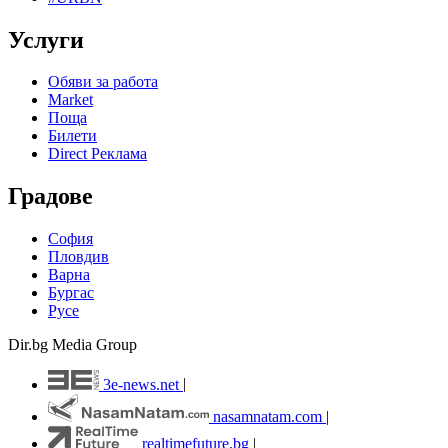
Услуги
Обяви за работа
Market
Поща
Билети
Direct Реклама
Градове
София
Пловдив
Варна
Бургас
Русе
Dir.bg Media Group
3e-news.net
|
nasamnatam.com
|
realtimefuture.bg
|