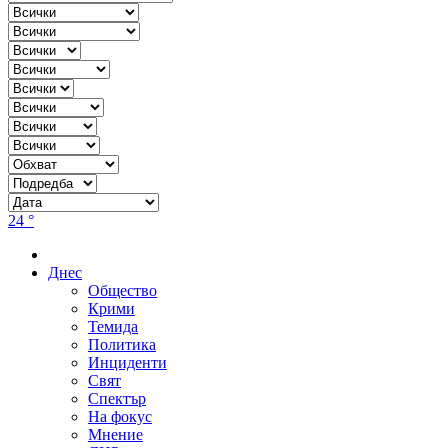
24 °
Днес
Общество
Крими
Темида
Политика
Инциденти
Свят
Спектър
На фокус
Мнение