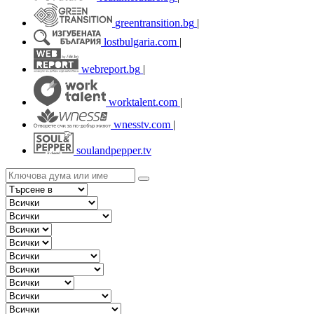
greentransition.bg
|
lostbulgaria.com
|
webreport.bg
|
worktalent.com
|
wnesstv.com
|
soulandpepper.tv