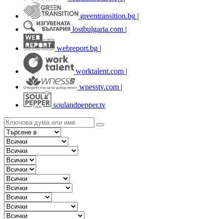
greentransition.bg
|
lostbulgaria.com
|
webreport.bg
|
worktalent.com
|
wnesstv.com
|
soulandpepper.tv