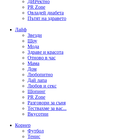
ДИРектно
PR Zone
Овладей диабета
Пътят на здравето
Лайф
Звезди
Шоу
Мода
Здраве и красота
Отново в час
Мама
Дом
Любопитно
Дай лапа
Любов и секс
Шопинг
PR Zone
Разговори за съня
Тествахме за вас...
Вкусотии
Корнер
Футбол
Тенис