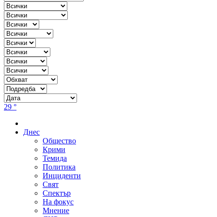
29 °
Днес
Общество
Крими
Темида
Политика
Инциденти
Свят
Спектър
На фокус
Мнение