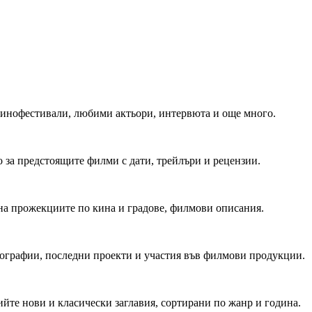
 Кинофестивали, любими актьори, интервюта и още много.
 за предстоящите филми с дати, трейлъри и рецензии.
на прожекциите по кина и градове, филмови описания.
мографии, последни проекти и участия във филмови продукции.
йте нови и класически заглавия, сортирани по жанр и година.