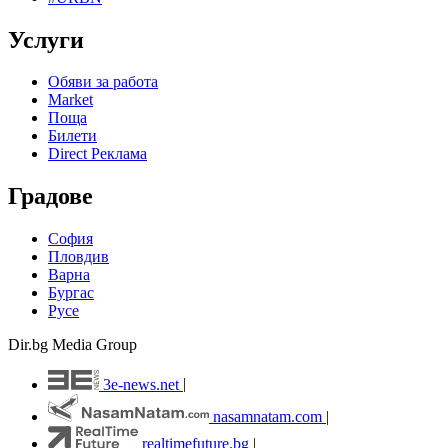
Услуги
Обяви за работа
Market
Поща
Билети
Direct Реклама
Градове
София
Пловдив
Варна
Бургас
Русе
Dir.bg Media Group
3e-news.net
|
nasamnatam.com
|
realtimefuture.bg
|