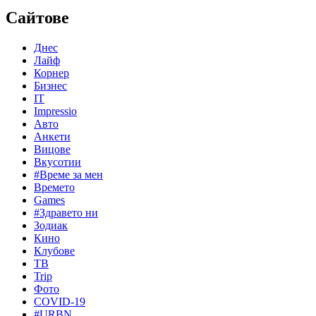
Сайтове
Днес
Лайф
Корнер
Бизнес
IT
Impressio
Авто
Анкети
Вицове
Вкусотии
#Време за мен
Времето
Games
#Здравето ни
Зодиак
Кино
Клубове
ТВ
Trip
Фото
COVID-19
#URBN