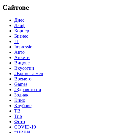
Сайтове
Днес
Лайф
Корнер
Бизнес
IT
Impressio
Авто
Анкети
Вицове
Вкусотии
#Време за мен
Времето
Games
#Здравето ни
Зодиак
Кино
Клубове
ТВ
Trip
Фото
COVID-19
#URBN