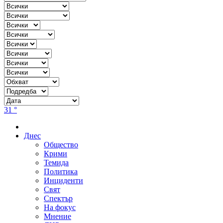
31 °
Днес
Общество
Крими
Темида
Политика
Инциденти
Свят
Спектър
На фокус
Мнение