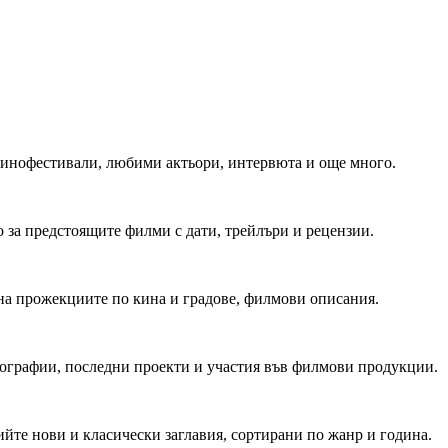
 Кинофестивали, любими актьори, интервюта и още много.
 за предстоящите филми с дати, трейлъри и рецензии.
на прожекциите по кина и градове, филмови описания.
мографии, последни проекти и участия във филмови продукции.
йте нови и класически заглавия, сортирани по жанр и година.