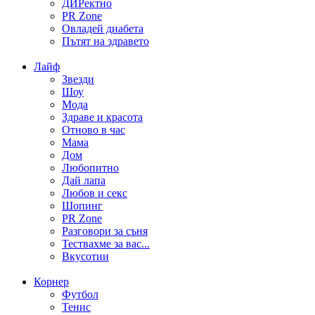
ДИРектно
PR Zone
Овладей диабета
Пътят на здравето
Лайф
Звезди
Шоу
Мода
Здраве и красота
Отново в час
Мама
Дом
Любопитно
Дай лапа
Любов и секс
Шопинг
PR Zone
Разговори за съня
Тествахме за вас...
Вкусотии
Корнер
Футбол
Тенис