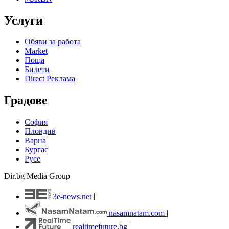
Услуги
Обяви за работа
Market
Поща
Билети
Direct Реклама
Градове
София
Пловдив
Варна
Бургас
Русе
Dir.bg Media Group
3e-news.net
|
nasamnatam.com
|
realtimefuture.bg
|