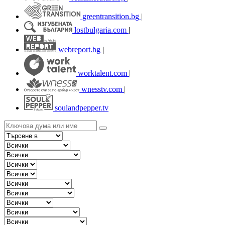
greentransition.bg
|
lostbulgaria.com
|
webreport.bg
|
worktalent.com
|
wnesstv.com
|
soulandpepper.tv