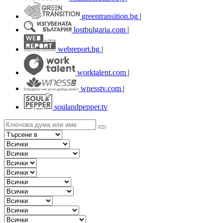
greentransition.bg
|
lostbulgaria.com
|
webreport.bg
|
worktalent.com
|
wnesstv.com
|
soulandpepper.tv