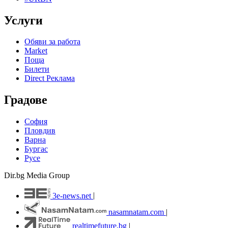
Услуги
Обяви за работа
Market
Поща
Билети
Direct Реклама
Градове
София
Пловдив
Варна
Бургас
Русе
Dir.bg Media Group
3e-news.net
|
nasamnatam.com
|
realtimefuture.bg
|