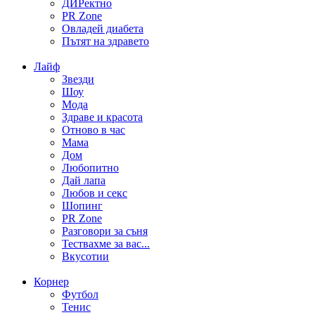
ДИРектно
PR Zone
Овладей диабета
Пътят на здравето
Лайф
Звезди
Шоу
Мода
Здраве и красота
Отново в час
Мама
Дом
Любопитно
Дай лапа
Любов и секс
Шопинг
PR Zone
Разговори за съня
Тествахме за вас...
Вкусотии
Корнер
Футбол
Тенис