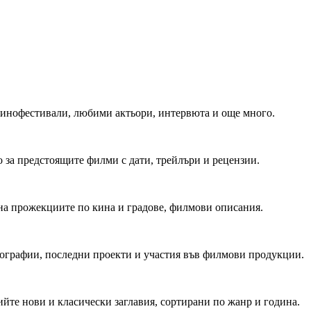
 Кинофестивали, любими актьори, интервюта и още много.
 за предстоящите филми с дати, трейлъри и рецензии.
на прожекциите по кина и градове, филмови описания.
мографии, последни проекти и участия във филмови продукции.
йте нови и класически заглавия, сортирани по жанр и година.