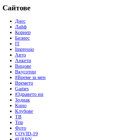
Сайтове
Днес
Лайф
Корнер
Бизнес
IT
Impressio
Авто
Анкети
Вицове
Вкусотии
#Време за мен
Времето
Games
#Здравето ни
Зодиак
Кино
Клубове
ТВ
Trip
Фото
COVID-19
#URBN