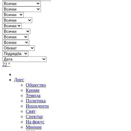
22 °
Днес
Общество
Крими
Темида
Политика
Инциденти
Свят
Спектър
На фокус
Мнение