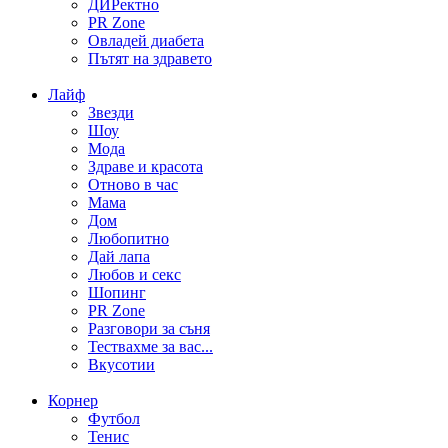
ДИРектно
PR Zone
Овладей диабета
Пътят на здравето
Лайф
Звезди
Шоу
Мода
Здраве и красота
Отново в час
Мама
Дом
Любопитно
Дай лапа
Любов и секс
Шопинг
PR Zone
Разговори за съня
Тествахме за вас...
Вкусотии
Корнер
Футбол
Тенис