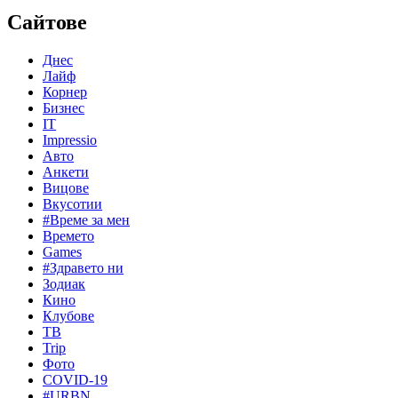
Сайтове
Днес
Лайф
Корнер
Бизнес
IT
Impressio
Авто
Анкети
Вицове
Вкусотии
#Време за мен
Времето
Games
#Здравето ни
Зодиак
Кино
Клубове
ТВ
Trip
Фото
COVID-19
#URBN