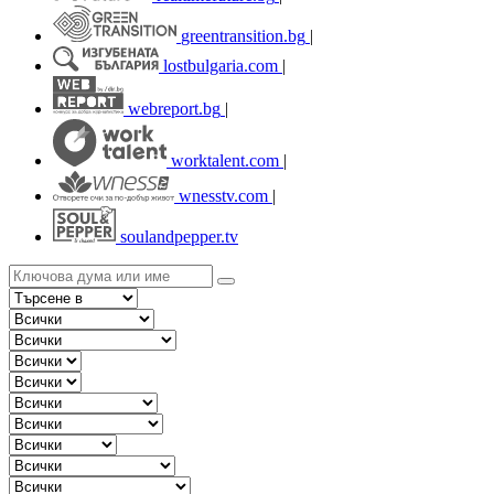
greentransition.bg
|
lostbulgaria.com
|
webreport.bg
|
worktalent.com
|
wnesstv.com
|
soulandpepper.tv