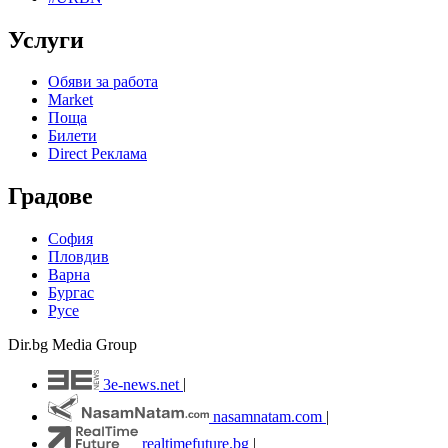
Услуги
Обяви за работа
Market
Поща
Билети
Direct Реклама
Градове
София
Пловдив
Варна
Бургас
Русе
Dir.bg Media Group
3e-news.net
|
nasamnatam.com
|
realtimefuture.bg
|