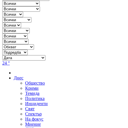
24 °
Днес
Общество
Крими
Темида
Политика
Инциденти
Свят
Спектър
На фокус
Мнение