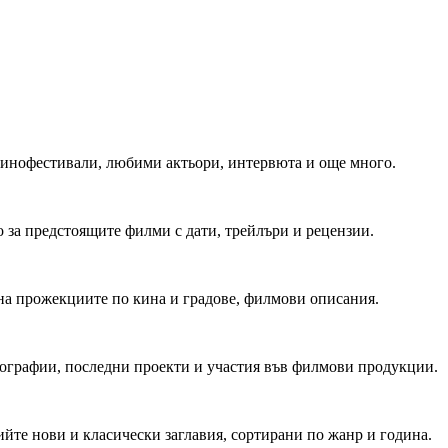
 Кинофестивали, любими актьори, интервюта и още много.
 за предстоящите филми с дати, трейлъри и рецензии.
на прожекциите по кина и градове, филмови описания.
мографии, последни проекти и участия във филмови продукции.
йте нови и класически заглавия, сортирани по жанр и година.