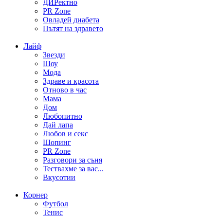
ДИРектно
PR Zone
Овладей диабета
Пътят на здравето
Лайф
Звезди
Шоу
Мода
Здраве и красота
Отново в час
Мама
Дом
Любопитно
Дай лапа
Любов и секс
Шопинг
PR Zone
Разговори за съня
Тествахме за вас...
Вкусотии
Корнер
Футбол
Тенис