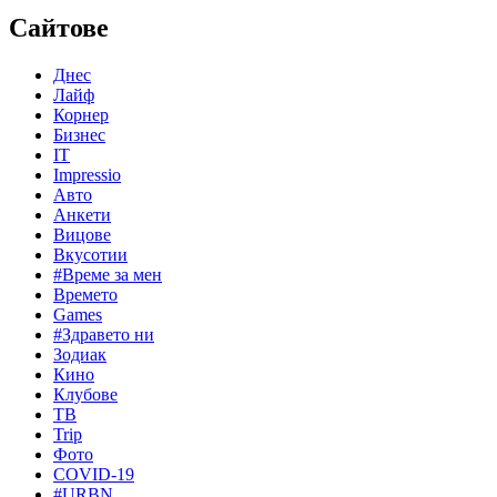
Сайтове
Днес
Лайф
Корнер
Бизнес
IT
Impressio
Авто
Анкети
Вицове
Вкусотии
#Време за мен
Времето
Games
#Здравето ни
Зодиак
Кино
Клубове
ТВ
Trip
Фото
COVID-19
#URBN