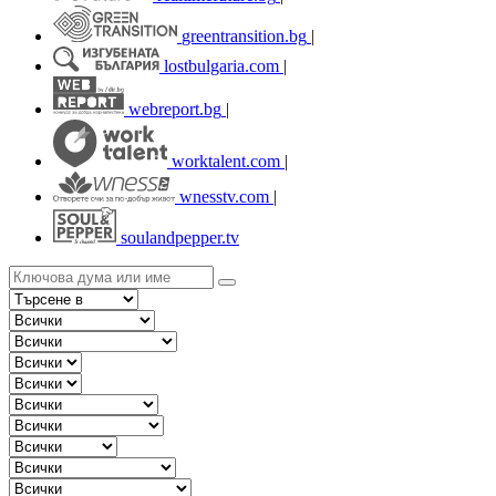
greentransition.bg
|
lostbulgaria.com
|
webreport.bg
|
worktalent.com
|
wnesstv.com
|
soulandpepper.tv