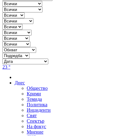
23 °
Днес
Общество
Крими
Темида
Политика
Инциденти
Свят
Спектър
На фокус
Мнение