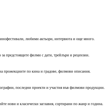
 Кинофестивали, любими актьори, интервюта и още много.
 за предстоящите филми с дати, трейлъри и рецензии.
на прожекциите по кина и градове, филмови описания.
мографии, последни проекти и участия във филмови продукции.
йте нови и класически заглавия, сортирани по жанр и година.