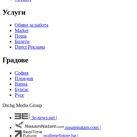
Услуги
Обяви за работа
Market
Поща
Билети
Direct Реклама
Градове
София
Пловдив
Варна
Бургас
Русе
Dir.bg Media Group
3e-news.net
|
nasamnatam.com
|
realtimefuture.bg
|