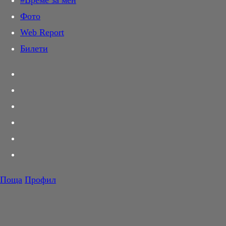
#Време за мен
Дай лапа
Билети
Direct Реклама
Фото
Любов и секс
Web Report
Шопинг
Градове
Билети
PR Zone
София
Разговори за съня
Пловдив
Варна
Тествахме за вас...
Бургас
Русе
Вкусотии
Dir.bg Media Group
Корнер
3e-news.net
|
Футбол
nasamnatam.com
|
realtimefuture.bg
|
Тенис
Волейбол
greentransition.bg
|
Поща
Профил
lostbulgaria.com
|
Баскетбол
F1
webreport.bg
|