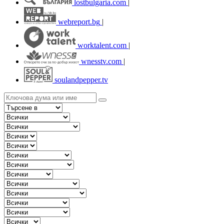
lostbulgaria.com
|
webreport.bg
|
worktalent.com
|
wnesstv.com
|
soulandpepper.tv