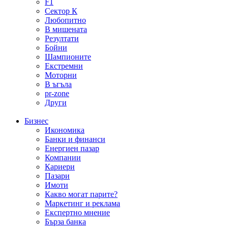
F1
Сектор К
Любопитно
В мишената
Резултати
Бойни
Шампионите
Екстремни
Моторни
В ъгъла
pr-zone
Други
Бизнес
Икономика
Банки и финанси
Енергиен пазар
Компании
Кариери
Пазари
Имоти
Какво могат парите?
Маркетинг и реклама
Експертно мнение
Бърза банка