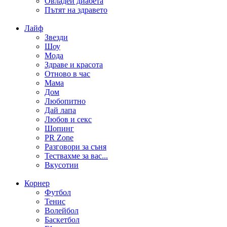
Овладей диабета
Пътят на здравето
Лайф
Звезди
Шоу
Мода
Здраве и красота
Отново в час
Мама
Дом
Любопитно
Дай лапа
Любов и секс
Шопинг
PR Zone
Разговори за съня
Тествахме за вас...
Вкусотии
Корнер
Футбол
Тенис
Волейбол
Баскетбол