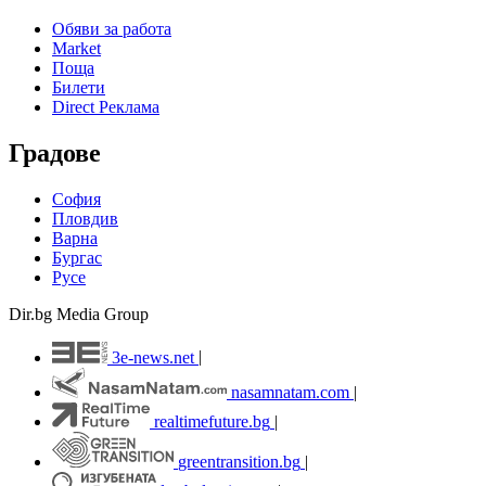
Обяви за работа
Market
Поща
Билети
Direct Реклама
Градове
София
Пловдив
Варна
Бургас
Русе
Dir.bg Media Group
3e-news.net
|
nasamnatam.com
|
realtimefuture.bg
|
greentransition.bg
|