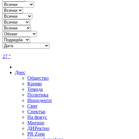
27 °
Днес
Общество
Крими
Темида
Политика
Инциденти
Свят
Спектър
На фокус
Мнение
ДИРектно
PR Zone