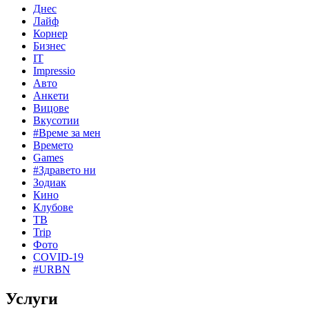
Днес
Лайф
Корнер
Бизнес
IT
Impressio
Авто
Анкети
Вицове
Вкусотии
#Време за мен
Времето
Games
#Здравето ни
Зодиак
Кино
Клубове
ТВ
Trip
Фото
COVID-19
#URBN
Услуги