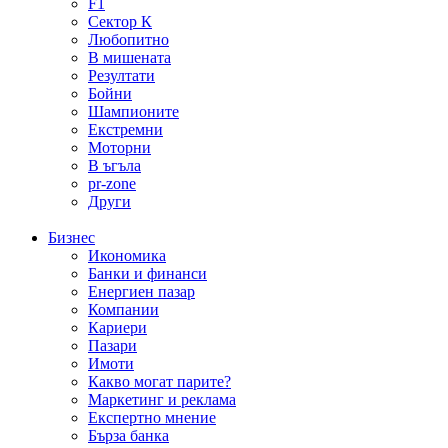
F1
Сектор К
Любопитно
В мишената
Резултати
Бойни
Шампионите
Екстремни
Моторни
В ъгъла
pr-zone
Други
Бизнес
Икономика
Банки и финанси
Енергиен пазар
Компании
Кариери
Пазари
Имоти
Какво могат парите?
Маркетинг и реклама
Експертно мнение
Бърза банка