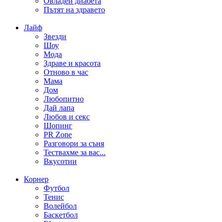
Овладей диабета
Пътят на здравето
Лайф
Звезди
Шоу
Мода
Здраве и красота
Отново в час
Мама
Дом
Любопитно
Дай лапа
Любов и секс
Шопинг
PR Zone
Разговори за съня
Тествахме за вас...
Вкусотии
Корнер
Футбол
Тенис
Волейбол
Баскетбол