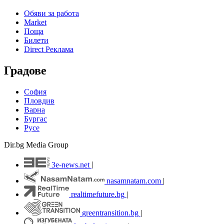
Обяви за работа
Market
Поща
Билети
Direct Реклама
Градове
София
Пловдив
Варна
Бургас
Русе
Dir.bg Media Group
3e-news.net
|
nasamnatam.com
|
realtimefuture.bg
|
greentransition.bg
|