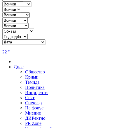
22 °
Днес
Общество
Крими
Темида
Политика
Инциденти
Свят
Спектър
На фокус
Мнение
ДИРектно
PR Zone