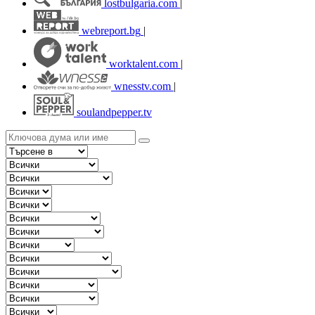
lostbulgaria.com
|
webreport.bg
|
worktalent.com
|
wnesstv.com
|
soulandpepper.tv