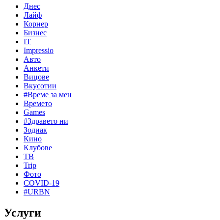
Днес
Лайф
Корнер
Бизнес
IT
Impressio
Авто
Анкети
Вицове
Вкусотии
#Време за мен
Времето
Games
#Здравето ни
Зодиак
Кино
Клубове
ТВ
Trip
Фото
COVID-19
#URBN
Услуги