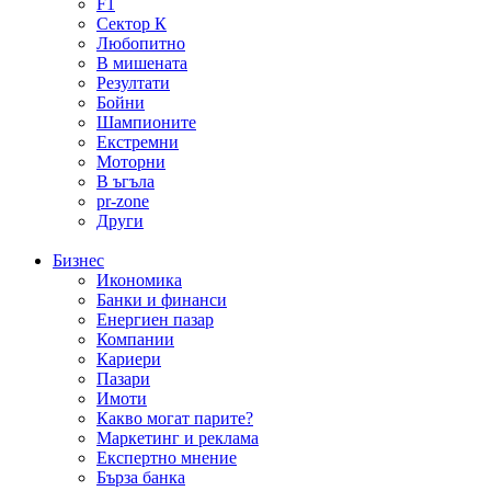
F1
Сектор К
Любопитно
В мишената
Резултати
Бойни
Шампионите
Екстремни
Моторни
В ъгъла
pr-zone
Други
Бизнес
Икономика
Банки и финанси
Енергиен пазар
Компании
Кариери
Пазари
Имоти
Какво могат парите?
Маркетинг и реклама
Експертно мнение
Бърза банка