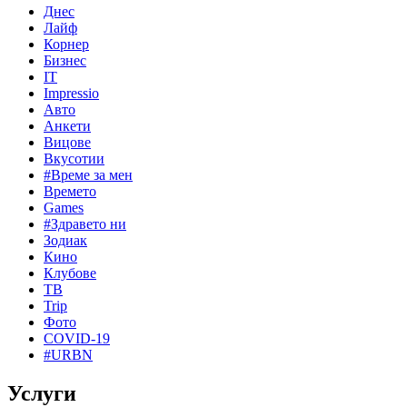
Днес
Лайф
Корнер
Бизнес
IT
Impressio
Авто
Анкети
Вицове
Вкусотии
#Време за мен
Времето
Games
#Здравето ни
Зодиак
Кино
Клубове
ТВ
Trip
Фото
COVID-19
#URBN
Услуги