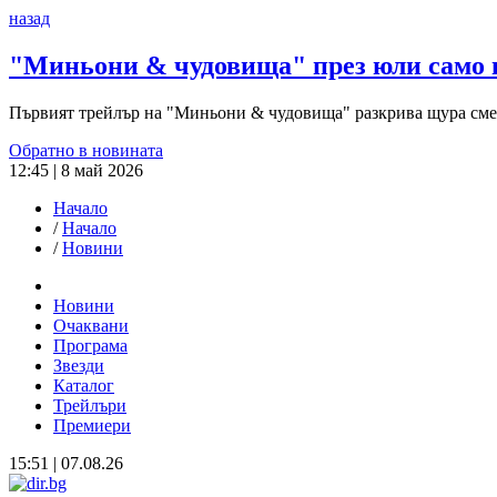
назад
"Миньони & чудовища" през юли само 
Първият трейлър на "Миньони & чудовища" разкрива щура сме
Обратно в новината
12:45 | 8 май 2026
Начало
/
Начало
/
Новини
Новини
Очаквани
Програма
Звезди
Каталог
Трейлъри
Премиери
15:51 | 07.08.26