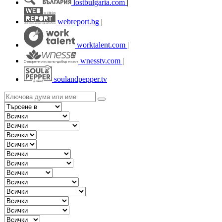
lostbulgaria.com
|
webreport.bg
|
worktalent.com
|
wnesstv.com
|
soulandpepper.tv