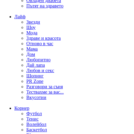
Овладей диабета
Пътят на здравето
Лайф
Звезди
Шоу
Мода
Здраве и красота
Отново в час
Мама
Дом
Любопитно
Дай лапа
Любов и секс
Шопинг
PR Zone
Разговори за съня
Тествахме за вас...
Вкусотии
Корнер
Футбол
Тенис
Волейбол
Баскетбол