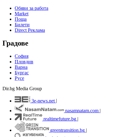
Обяви за работа
Market
Поща
Билети
Direct Реклама
Градове
София
Пловдив
Варна
Бургас
Русе
Dir.bg Media Group
3e-news.net
|
nasamnatam.com
|
realtimefuture.bg
|
greentransition.bg
|