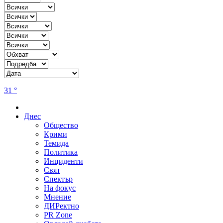
31 °
Днес
Общество
Крими
Темида
Политика
Инциденти
Свят
Спектър
На фокус
Мнение
ДИРектно
PR Zone