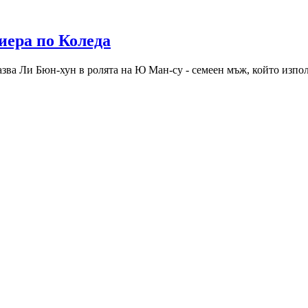
иера по Коледа
зва Ли Бюн-хун в ролята на Ю Ман-су - семеен мъж, който използ