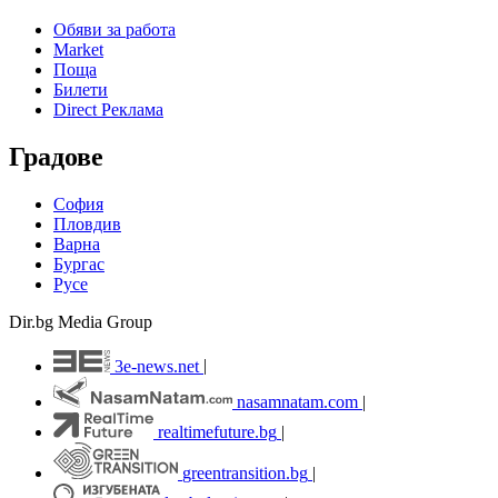
Обяви за работа
Market
Поща
Билети
Direct Реклама
Градове
София
Пловдив
Варна
Бургас
Русе
Dir.bg Media Group
3e-news.net
|
nasamnatam.com
|
realtimefuture.bg
|
greentransition.bg
|