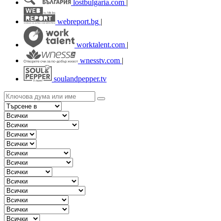
lostbulgaria.com
|
webreport.bg
|
worktalent.com
|
wnesstv.com
|
soulandpepper.tv