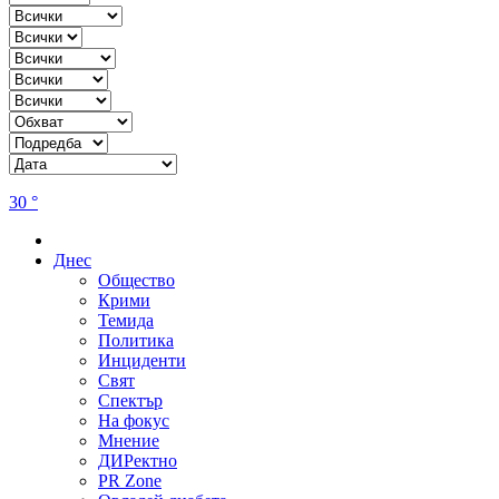
30 °
Днес
Общество
Крими
Темида
Политика
Инциденти
Свят
Спектър
На фокус
Мнение
ДИРектно
PR Zone