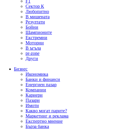
F1
Сектор К
Любопитно
В мишената
Резултати
Бойни
Шампионите
Екстремни
Моторни
В ъгъла
pr-zone
Други
Бизнес
Икономика
Банки и финанси
Енергиен пазар
Компании
Кариери
Пазари
Имоти
Какво могат парите?
Маркетинг и реклама
Експертно мнение
Бърза банка