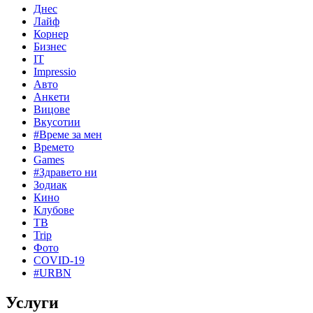
Днес
Лайф
Корнер
Бизнес
IT
Impressio
Авто
Анкети
Вицове
Вкусотии
#Време за мен
Времето
Games
#Здравето ни
Зодиак
Кино
Клубове
ТВ
Trip
Фото
COVID-19
#URBN
Услуги