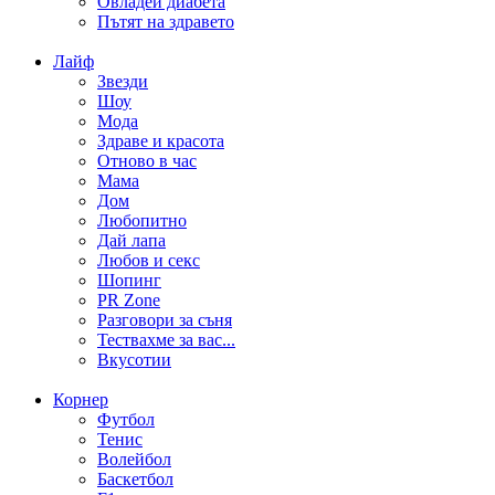
Овладей диабета
Пътят на здравето
Лайф
Звезди
Шоу
Мода
Здраве и красота
Отново в час
Мама
Дом
Любопитно
Дай лапа
Любов и секс
Шопинг
PR Zone
Разговори за съня
Тествахме за вас...
Вкусотии
Корнер
Футбол
Тенис
Волейбол
Баскетбол