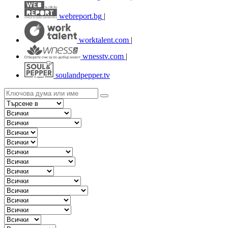
webreport.bg
|
worktalent.com
|
wnesstv.com
|
soulandpepper.tv