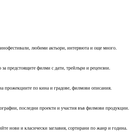
 Кинофестивали, любими актьори, интервюта и още много.
 за предстоящите филми с дати, трейлъри и рецензии.
на прожекциите по кина и градове, филмови описания.
мографии, последни проекти и участия във филмови продукции.
йте нови и класически заглавия, сортирани по жанр и година.