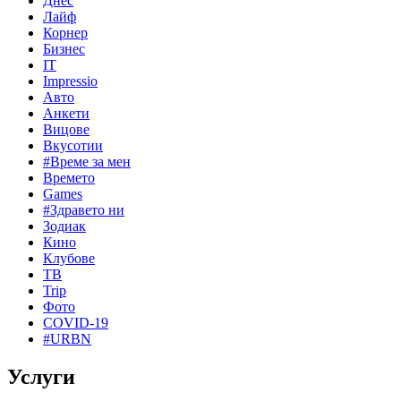
Днес
Лайф
Корнер
Бизнес
IT
Impressio
Авто
Анкети
Вицове
Вкусотии
#Време за мен
Времето
Games
#Здравето ни
Зодиак
Кино
Клубове
ТВ
Trip
Фото
COVID-19
#URBN
Услуги