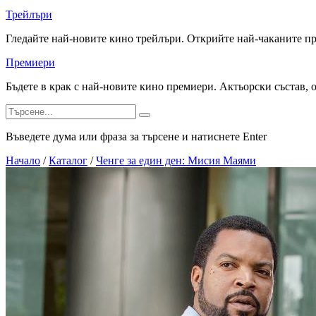
Трейлъри
Гледайте най-новите кино трейлъри. Открийте най-чаканите п
Премиери
Бъдете в крак с най-новите кино премиери. Актьорски състав, 
Въведете дума или фраза за търсене и натиснете Enter
Начало
/
Каталог
/
Ченге за един ден: Мисия Маями