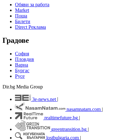
Обяви за работа
Market
Поща
Билети
Direct Реклама
Градове
София
Пловдив
Варна
Бургас
Русе
Dir.bg Media Group
3e-news.net
|
nasamnatam.com
|
realtimefuture.bg
|
greentransition.bg
|
lostbulgaria.com
|