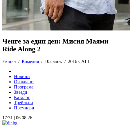
Ченге за един ден: Мисия Маями
Ride Along 2
Екшън
/
Комедия
/
102 мин. /
2016 САЩ
Новини
Очаквани
Програма
Звезди
Каталог
Трейлъри
Премиери
17:31 | 06.08.26