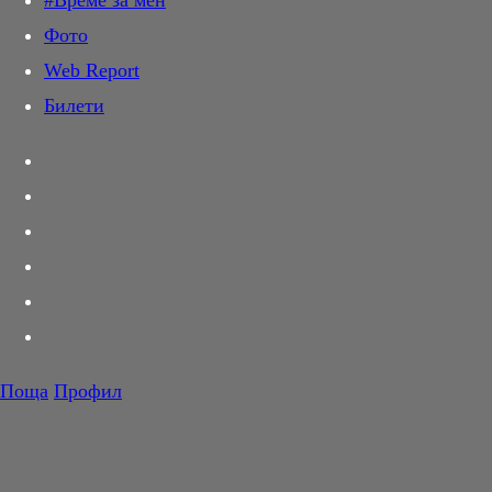
#Време за мен
Дай лапа
Фото
Любов и секс
Web Report
Шопинг
Билети
PR Zone
Разговори за съня
Тествахме за вас...
Вкусотии
Корнер
Футбол
Тенис
Волейбол
Поща
Профил
Баскетбол
F1