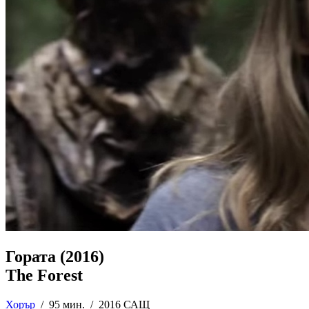
Гората (2016)
The Forest
Хорър
/
95 мин. /
2016 САЩ