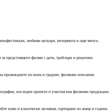
 Кинофестивали, любими актьори, интервюта и още много.
 за предстоящите филми с дати, трейлъри и рецензии.
на прожекциите по кина и градове, филмови описания.
мографии, последни проекти и участия във филмови продукции.
йте нови и класически заглавия, сортирани по жанр и година.