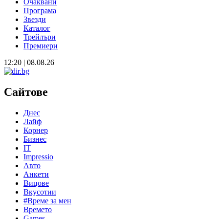
Очаквани
Програма
Звезди
Каталог
Трейлъри
Премиери
12:20 | 08.08.26
Сайтове
Днес
Лайф
Корнер
Бизнес
IT
Impressio
Авто
Анкети
Вицове
Вкусотии
#Време за мен
Времето
Games