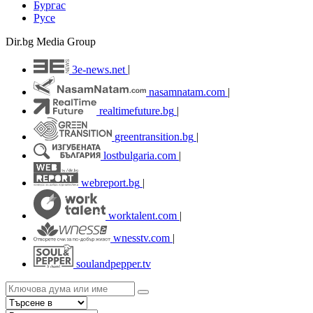
Бургас
Русе
Dir.bg Media Group
3e-news.net
|
nasamnatam.com
|
realtimefuture.bg
|
greentransition.bg
|
lostbulgaria.com
|
webreport.bg
|
worktalent.com
|
wnesstv.com
|
soulandpepper.tv