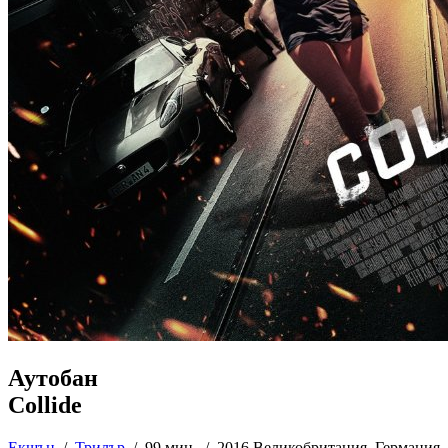
Аутобан
Collide
Екшън
/
Трилър
/
99 мин. /
2016 Великобритания, Германия