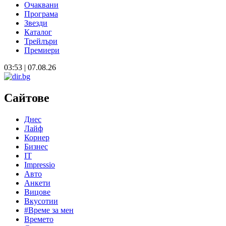
Очаквани
Програма
Звезди
Каталог
Трейлъри
Премиери
03:53 | 07.08.26
Сайтове
Днес
Лайф
Корнер
Бизнес
IT
Impressio
Авто
Анкети
Вицове
Вкусотии
#Време за мен
Времето