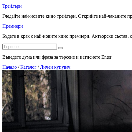
Трейлъри
Гледайте най-новите кино трейлъри. Открийте най-чаканите п
Премиери
Бъдете в крак с най-новите кино премиери. Актьорски състав, 
Въведете дума или фраза за търсене и натиснете Enter
Начало
/
Каталог
/
Личен купувач