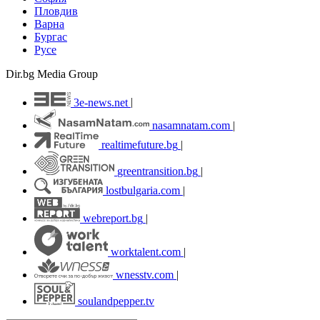
Пловдив
Варна
Бургас
Русе
Dir.bg Media Group
3e-news.net
|
nasamnatam.com
|
realtimefuture.bg
|
greentransition.bg
|
lostbulgaria.com
|
webreport.bg
|
worktalent.com
|
wnesstv.com
|
soulandpepper.tv