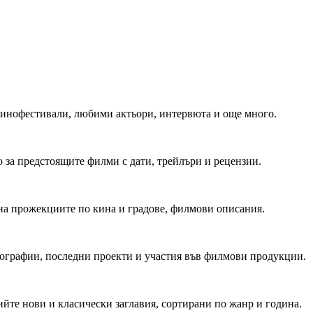
 Кинофестивали, любими актьори, интервюта и още много.
 за предстоящите филми с дати, трейлъри и рецензии.
на прожекциите по кина и градове, филмови описания.
мографии, последни проекти и участия във филмови продукции.
йте нови и класически заглавия, сортирани по жанр и година.