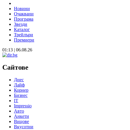
Новини
Очаквани
Програма
Звезди
Каталог
Трейлъри
Премиери
01:13 | 06.08.26
Сайтове
Днес
Лайф
Корнер
Бизнес
IT
Impressio
Авто
Анкети
Вицове
Вкусотии