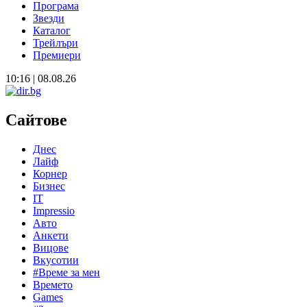
Програма
Звезди
Каталог
Трейлъри
Премиери
10:16 | 08.08.26
Сайтове
Днес
Лайф
Корнер
Бизнес
IT
Impressio
Авто
Анкети
Вицове
Вкусотии
#Време за мен
Времето
Games