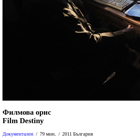
Филмова орис
Film Destiny
Документален
/
79 мин. /
2011 България