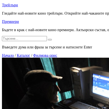
Трейлъри
Гледайте най-новите кино трейлъри. Открийте най-чаканите п
Премиери
Бъдете в крак с най-новите кино премиери. Актьорски състав, 
Въведете дума или фраза за търсене и натиснете Enter
Начало
/
Каталог
/
Филмова орис