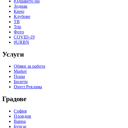
#Здравето ни
Зодиак
Кино
Клубове
ТВ
Trip
Фото
COVID-19
#URBN
Услуги
Обяви за работа
Market
Поща
Билети
Direct Реклама
Градове
София
Пловдив
Варна
Бургас