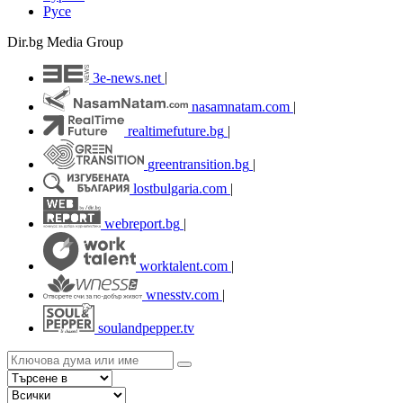
Русе
Dir.bg Media Group
3e-news.net
|
nasamnatam.com
|
realtimefuture.bg
|
greentransition.bg
|
lostbulgaria.com
|
webreport.bg
|
worktalent.com
|
wnesstv.com
|
soulandpepper.tv