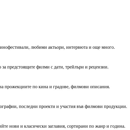
 Кинофестивали, любими актьори, интервюта и още много.
 за предстоящите филми с дати, трейлъри и рецензии.
на прожекциите по кина и градове, филмови описания.
мографии, последни проекти и участия във филмови продукции.
йте нови и класически заглавия, сортирани по жанр и година.