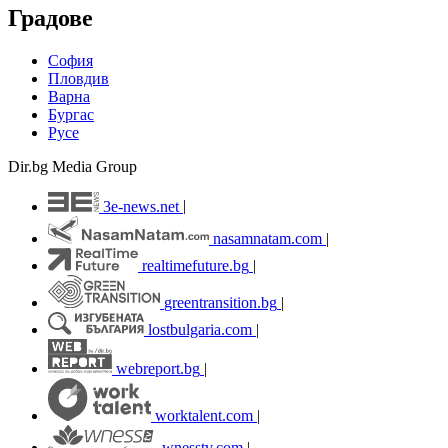
Градове
София
Пловдив
Варна
Бургас
Русе
Dir.bg Media Group
3e-news.net
|
nasamnatam.com
|
realtimefuture.bg
|
greentransition.bg
|
lostbulgaria.com
|
webreport.bg
|
worktalent.com
|
wnesstv.com
|