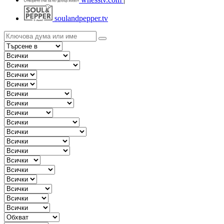
soulandpepper.tv