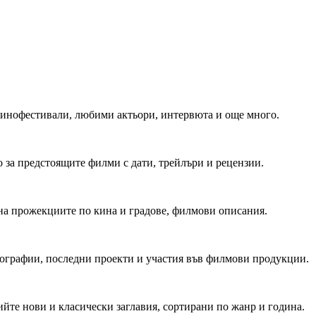
 Кинофестивали, любими актьори, интервюта и още много.
 за предстоящите филми с дати, трейлъри и рецензии.
на прожекциите по кина и градове, филмови описания.
мографии, последни проекти и участия във филмови продукции.
йте нови и класически заглавия, сортирани по жанр и година.