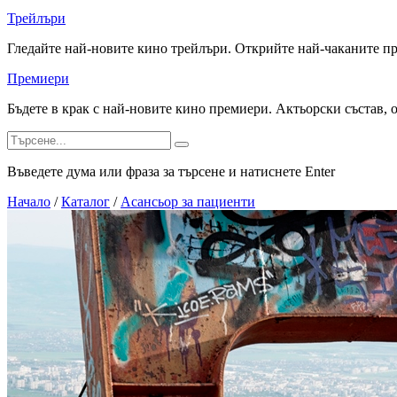
Трейлъри
Гледайте най-новите кино трейлъри. Открийте най-чаканите п
Премиери
Бъдете в крак с най-новите кино премиери. Актьорски състав, 
Въведете дума или фраза за търсене и натиснете Enter
Начало
/
Каталог
/
Асансьор за пациенти