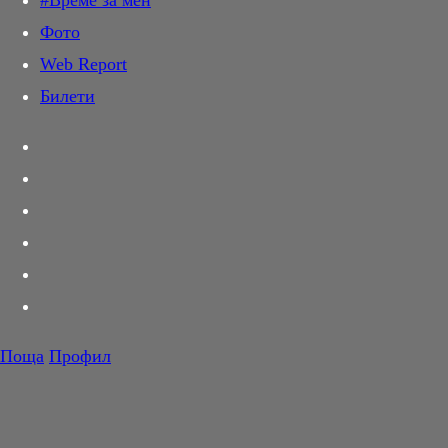
#Време за мен
Дай лапа
Фото
Любов и секс
Web Report
Шопинг
Билети
PR Zone
Разговори за съня
Тествахме за вас...
Вкусотии
Корнер
Футбол
Тенис
Волейбол
Поща
Профил
Баскетбол
Отивам си у дома - Джими Скот
I Go Back Home: Jimmy Scott
F1