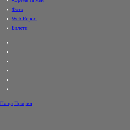
#Време за мен
Дай лапа
Фото
Любов и секс
Web Report
Шопинг
Билети
PR Zone
Разговори за съня
Тествахме за вас...
Вкусотии
Корнер
Футбол
Тенис
Волейбол
Поща
Профил
Баскетбол
F1