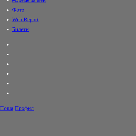
#Време за мен
Дай лапа
Фото
Любов и секс
Web Report
Шопинг
Билети
PR Zone
Разговори за съня
Тествахме за вас...
Вкусотии
Корнер
Футбол
Тенис
Волейбол
Поща
Профил
Баскетбол
F1