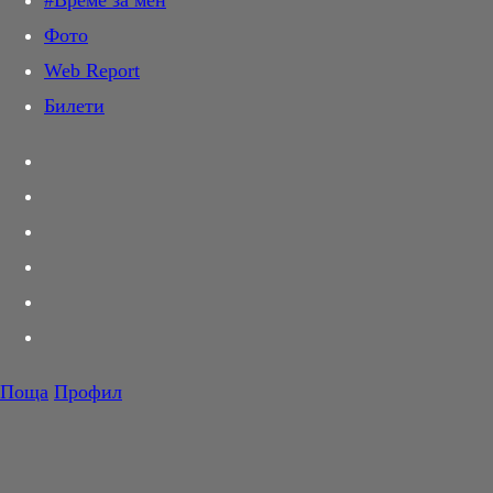
#Време за мен
Дай лапа
Фото
Любов и секс
Web Report
Шопинг
Билети
PR Zone
Разговори за съня
Тествахме за вас...
Вкусотии
Корнер
Футбол
Тенис
Волейбол
Поща
Профил
Баскетбол
F1