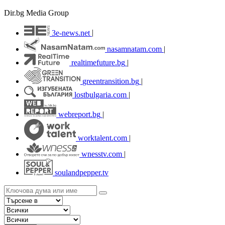
Dir.bg Media Group
3e-news.net
|
nasamnatam.com
|
realtimefuture.bg
|
greentransition.bg
|
lostbulgaria.com
|
webreport.bg
|
worktalent.com
|
wnesstv.com
|
soulandpepper.tv