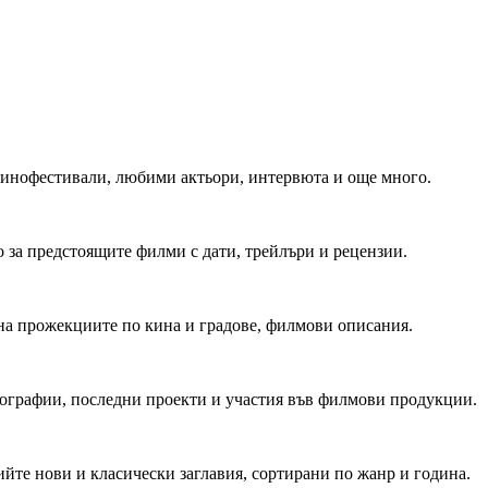
 Кинофестивали, любими актьори, интервюта и още много.
 за предстоящите филми с дати, трейлъри и рецензии.
на прожекциите по кина и градове, филмови описания.
мографии, последни проекти и участия във филмови продукции.
йте нови и класически заглавия, сортирани по жанр и година.