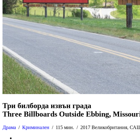
Три билборда извън града
Three Billboards Outside Ebbing, Missour
Драма
/
Криминален
/
115 мин. /
2017 Великобритания, СА