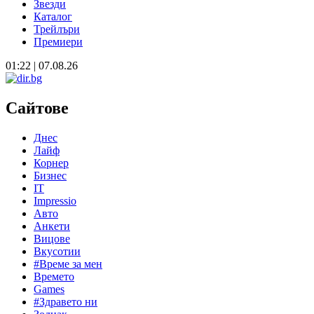
Звезди
Каталог
Трейлъри
Премиери
01:22 | 07.08.26
Сайтове
Днес
Лайф
Корнер
Бизнес
IT
Impressio
Авто
Анкети
Вицове
Вкусотии
#Време за мен
Времето
Games
#Здравето ни