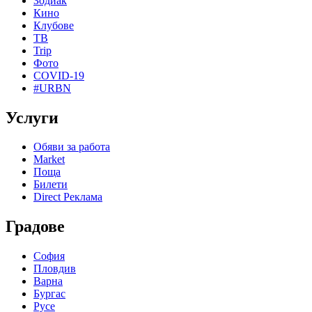
Зодиак
Кино
Клубове
ТВ
Trip
Фото
COVID-19
#URBN
Услуги
Обяви за работа
Market
Поща
Билети
Direct Реклама
Градове
София
Пловдив
Варна
Бургас
Русе