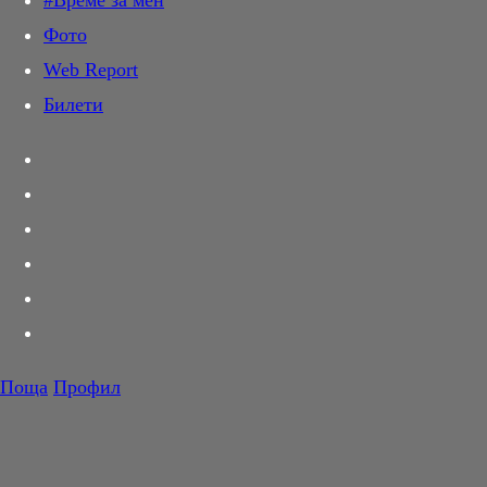
#Време за мен
Дай лапа
Фото
Любов и секс
Web Report
Шопинг
Билети
PR Zone
Разговори за съня
Тествахме за вас...
Вкусотии
Корнер
Футбол
Тенис
Волейбол
Поща
Профил
Баскетбол
F1