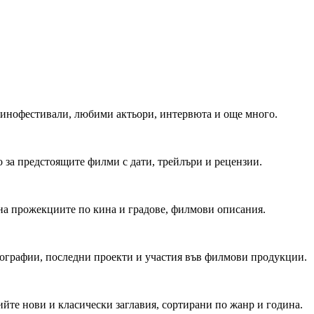
 Кинофестивали, любими актьори, интервюта и още много.
 за предстоящите филми с дати, трейлъри и рецензии.
на прожекциите по кина и градове, филмови описания.
мографии, последни проекти и участия във филмови продукции.
йте нови и класически заглавия, сортирани по жанр и година.