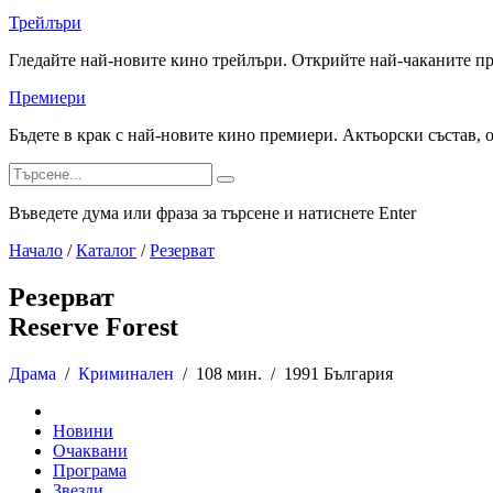
Трейлъри
Гледайте най-новите кино трейлъри. Открийте най-чаканите п
Премиери
Бъдете в крак с най-новите кино премиери. Актьорски състав, 
Въведете дума или фраза за търсене и натиснете Enter
Начало
/
Каталог
/
Резерват
Резерват
Reserve Forest
Драма
/
Криминален
/
108 мин. /
1991 България
Новини
Очаквани
Програма
Звезди