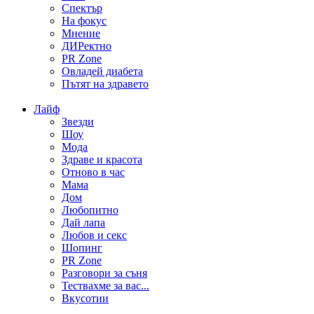
Спектър
На фокус
Мнение
ДИРектно
PR Zone
Овладей диабета
Пътят на здравето
Лайф
Звезди
Шоу
Мода
Здраве и красота
Отново в час
Мама
Дом
Любопитно
Дай лапа
Любов и секс
Шопинг
PR Zone
Разговори за съня
Тествахме за вас...
Вкусотии