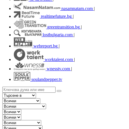
nasamnatam.com
|
realtimefuture.bg
|
greentransition.bg
|
lostbulgaria.com
|
webreport.bg
|
worktalent.com
|
wnesstv.com
|
soulandpepper.tv