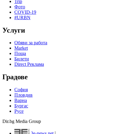
Trip
Фото
COVID-19
#URBN
Услуги
Обяви за работа
Market
Поща
Билети
Direct Реклама
Градове
София
Пловдив
Варна
Бургас
Русе
Dir.bg Media Group
3e-news.net
|