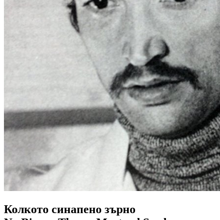
Колкото синапено зърно