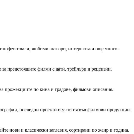
 Кинофестивали, любими актьори, интервюта и още много.
 за предстоящите филми с дати, трейлъри и рецензии.
на прожекциите по кина и градове, филмови описания.
мографии, последни проекти и участия във филмови продукции.
йте нови и класически заглавия, сортирани по жанр и година.