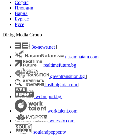
София
Пловдив
Варна
Бургас
Русе
Dir.bg Media Group
3e-news.net
|
nasamnatam.com
|
realtimefuture.bg
|
greentransition.bg
|
lostbulgaria.com
|
webreport.bg
|
worktalent.com
|
wnesstv.com
|
soulandpepper.tv