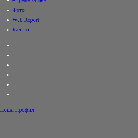
#Време за мен
Дай лапа
Фото
Любов и секс
Web Report
Шопинг
Билети
PR Zone
Разговори за съня
Тествахме за вас...
Вкусотии
Корнер
Футбол
Тенис
Волейбол
Поща
Профил
Баскетбол
F1