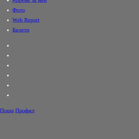
#Време за мен
Дай лапа
Фото
Любов и секс
Web Report
Шопинг
Билети
PR Zone
Разговори за съня
Тествахме за вас...
Вкусотии
Имало едно време в Америка
Корнер
Once Upon a Time in America
Футбол
Тенис
Драма
/
Криминален
/
139 мин. /
1984 Италия, САЩ
Волейбол
Поща
Профил
Сайтове
Баскетбол
Днес
F1
Лайф