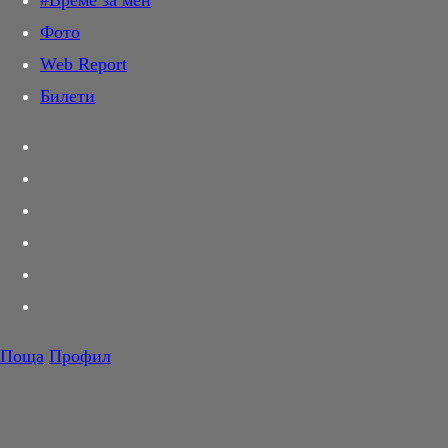
#Време за мен
Дай лапа
Фото
Любов и секс
Web Report
Шопинг
Билети
PR Zone
Разговори за съня
Тествахме за вас...
Вкусотии
Корнер
Футбол
Тенис
Волейбол
Поща
Профил
Баскетбол
F1