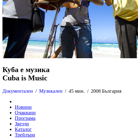
Куба е музика
Cuba is Music
Документален
/
Музикален
/
45 мин. /
2008 България
Новини
Очаквани
Програма
Звезди
Каталог
Трейлъри