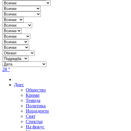
28 °
Днес
Общество
Крими
Темида
Политика
Инциденти
Свят
Спектър
На фокус