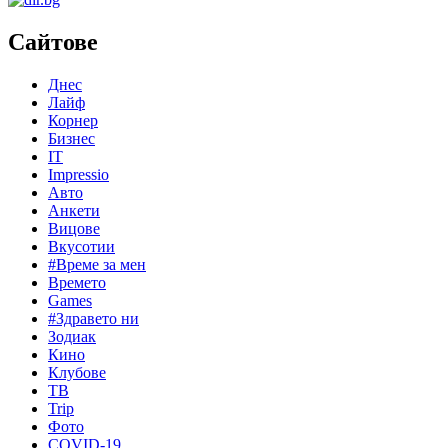
Сайтове
Днес
Лайф
Корнер
Бизнес
IT
Impressio
Авто
Анкети
Вицове
Вкусотии
#Време за мен
Времето
Games
#Здравето ни
Зодиак
Кино
Клубове
ТВ
Trip
Фото
COVID-19