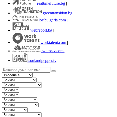
realtimefuture.bg
|
greentransition.bg
|
lostbulgaria.com
|
webreport.bg
|
worktalent.com
|
wnesstv.com
|
soulandpepper.tv