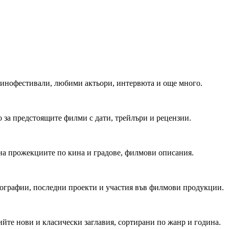
 Кинофестивали, любими актьори, интервюта и още много.
 за предстоящите филми с дати, трейлъри и рецензии.
на прожекциите по кина и градове, филмови описания.
мографии, последни проекти и участия във филмови продукции.
йте нови и класически заглавия, сортирани по жанр и година.