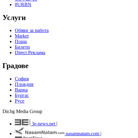
#URBN
Услуги
Обяви за работа
Market
Поща
Билети
Direct Реклама
Градове
София
Пловдив
Варна
Бургас
Русе
Dir.bg Media Group
3e-news.net
|
nasamnatam.com
|