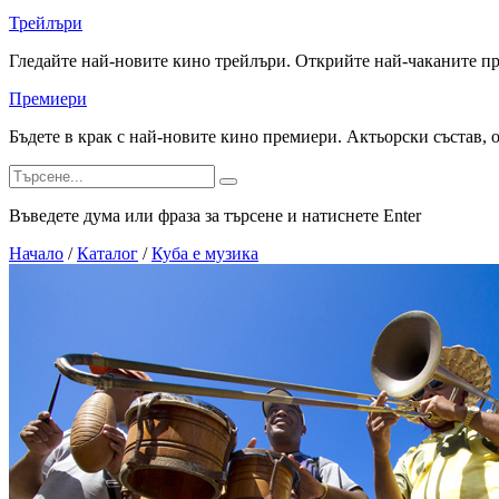
Трейлъри
Гледайте най-новите кино трейлъри. Открийте най-чаканите п
Премиери
Бъдете в крак с най-новите кино премиери. Актьорски състав, 
Въведете дума или фраза за търсене и натиснете Enter
Начало
/
Каталог
/
Куба е музика