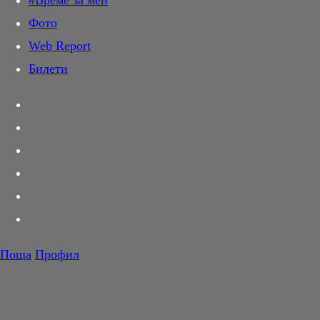
#Време за мен
Дай лапа
Фото
Любов и секс
Web Report
Шопинг
Билети
PR Zone
Разговори за съня
Тествахме за вас...
Вкусотии
Корнер
Футбол
Тенис
Волейбол
Поща
Профил
Баскетбол
F1