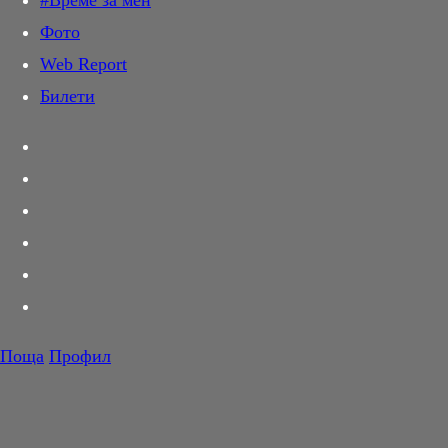
#Време за мен
Дай лапа
Фото
Любов и секс
Web Report
Шопинг
Билети
PR Zone
Разговори за съня
Тествахме за вас...
Вкусотии
Корнер
Футбол
Тенис
Волейбол
Поща
Профил
Баскетбол
F1