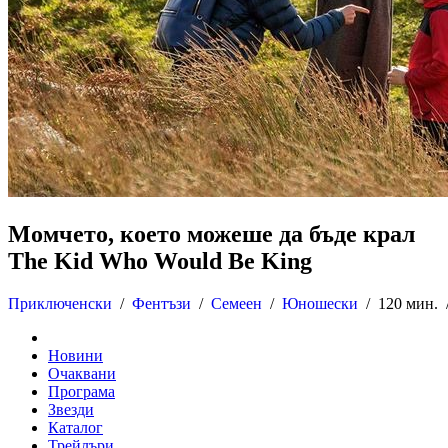
Момчето, което можеше да бъде крал
The Kid Who Would Be King
Приключенски
/
Фентъзи
/
Семеен
/
Юношески
/
120 мин. 
Новини
Очаквани
Програма
Звезди
Каталог
Трейлъри