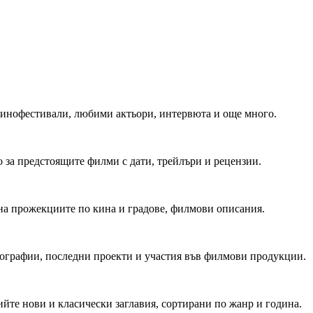
 Кинофестивали, любими актьори, интервюта и още много.
 за предстоящите филми с дати, трейлъри и рецензии.
на прожекциите по кина и градове, филмови описания.
мографии, последни проекти и участия във филмови продукции.
йте нови и класически заглавия, сортирани по жанр и година.