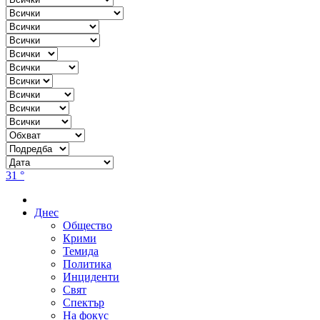
31 °
Днес
Общество
Крими
Темида
Политика
Инциденти
Свят
Спектър
На фокус