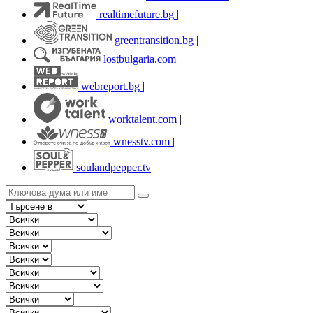
realtimefuture.bg
|
greentransition.bg
|
lostbulgaria.com
|
webreport.bg
|
worktalent.com
|
wnesstv.com
|
soulandpepper.tv