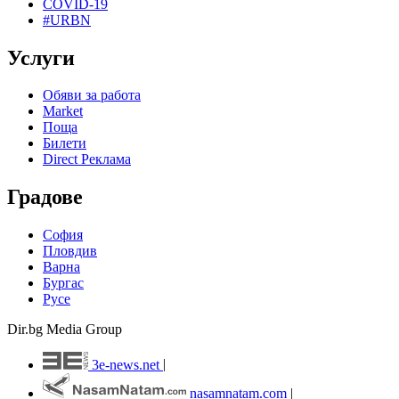
COVID-19
#URBN
Услуги
Обяви за работа
Market
Поща
Билети
Direct Реклама
Градове
София
Пловдив
Варна
Бургас
Русе
Dir.bg Media Group
3e-news.net
|
nasamnatam.com
|