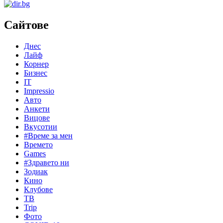
Сайтове
Днес
Лайф
Корнер
Бизнес
IT
Impressio
Авто
Анкети
Вицове
Вкусотии
#Време за мен
Времето
Games
#Здравето ни
Зодиак
Кино
Клубове
ТВ
Trip
Фото