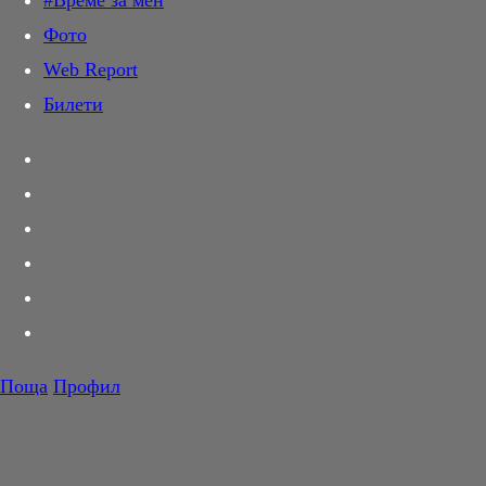
#Време за мен
Дай лапа
Фото
Любов и секс
Web Report
Шопинг
Билети
PR Zone
Разговори за съня
Тествахме за вас...
Вкусотии
Корнер
Футбол
Тенис
Волейбол
Поща
Профил
Баскетбол
F1