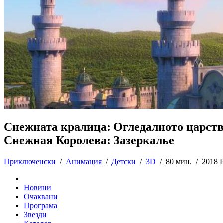
Снежната кралица: Огледалното царст
Снежная Королева: Зазеркалье
Приключенски
/
Анимация
/
Детски
/
3D
/
80 мин. /
2018 
Новини
Очаквани
Програма
Звезди