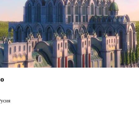
во
Русия