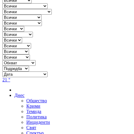
21 °
Днес
Общество
Крими
Темида
Политика
Инциденти
Свят
Спектър