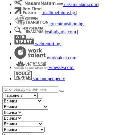
nasamnatam.com
|
realtimefuture.bg
|
greentransition.bg
|
lostbulgaria.com
|
webreport.bg
|
worktalent.com
|
wnesstv.com
|
soulandpepper.tv