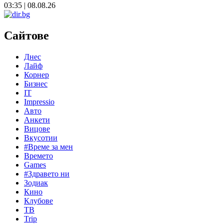
03:35 | 08.08.26
Сайтове
Днес
Лайф
Корнер
Бизнес
IT
Impressio
Авто
Анкети
Вицове
Вкусотии
#Време за мен
Времето
Games
#Здравето ни
Зодиак
Кино
Клубове
ТВ
Trip