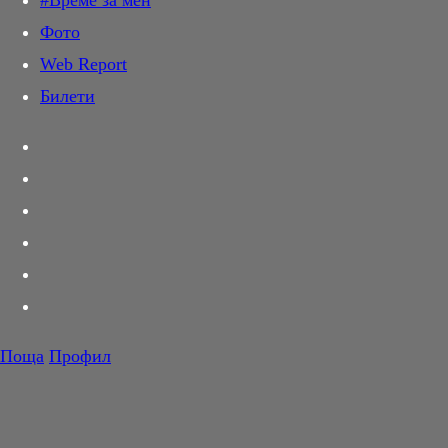
#Време за мен
Дай лапа
Фото
Любов и секс
Web Report
Шопинг
Билети
PR Zone
Разговори за съня
Тествахме за вас...
Вкусотии
Корнер
Футбол
Тенис
Волейбол
Поща
Профил
Баскетбол
F1