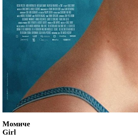
Момиче
Girl