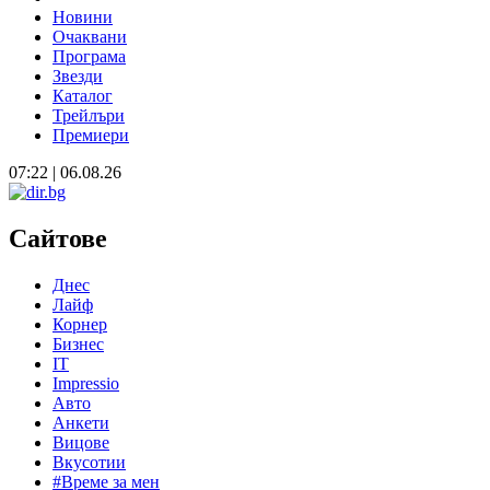
Новини
Очаквани
Програма
Звезди
Каталог
Трейлъри
Премиери
07:22 | 06.08.26
Сайтове
Днес
Лайф
Корнер
Бизнес
IT
Impressio
Авто
Анкети
Вицове
Вкусотии
#Време за мен