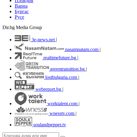
Пловдив
Варна
Бургас
Русе
Dir.bg Media Group
3e-news.net
|
nasamnatam.com
|
realtimefuture.bg
|
greentransition.bg
|
lostbulgaria.com
|
webreport.bg
|
worktalent.com
|
wnesstv.com
|
soulandpepper.tv