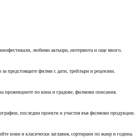
 Кинофестивали, любими актьори, интервюта и още много.
 за предстоящите филми с дати, трейлъри и рецензии.
на прожекциите по кина и градове, филмови описания.
мографии, последни проекти и участия във филмови продукции.
йте нови и класически заглавия, сортирани по жанр и година.