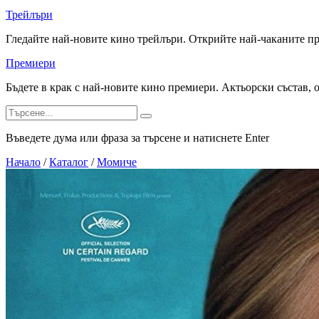
Трейлъри
Гледайте най-новите кино трейлъри. Открийте най-чаканите п
Премиери
Бъдете в крак с най-новите кино премиери. Актьорски състав, 
Въведете дума или фраза за търсене и натиснете Enter
Начало
/
Каталог
/
Момиче