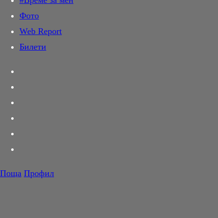
#Време за мен
Дай лапа
Фото
Любов и секс
Web Report
Шопинг
Билети
PR Zone
Разговори за съня
Тествахме за вас...
Вкусотии
Корнер
Футбол
Тенис
Волейбол
Поща
Профил
Баскетбол
F1