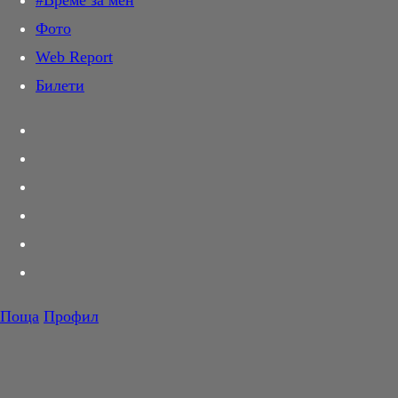
#Време за мен
Дай лапа
Фото
Любов и секс
Web Report
Шопинг
Билети
PR Zone
Разговори за съня
Тествахме за вас...
Вкусотии
Корнер
Футбол
Тенис
Волейбол
Поща
Профил
Баскетбол
Грешници
F1
Sinners