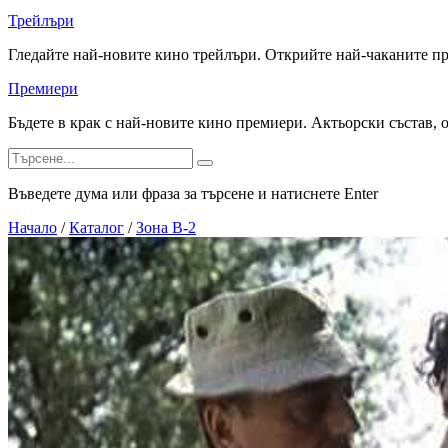
Трейлъри
Гледайте най-новите кино трейлъри. Открийте най-чаканите п
Премиери
Бъдете в крак с най-новите кино премиери. Актьорски състав, 
Въведете дума или фраза за търсене и натиснете Enter
Начало
/
Каталог
/
Зона В-2