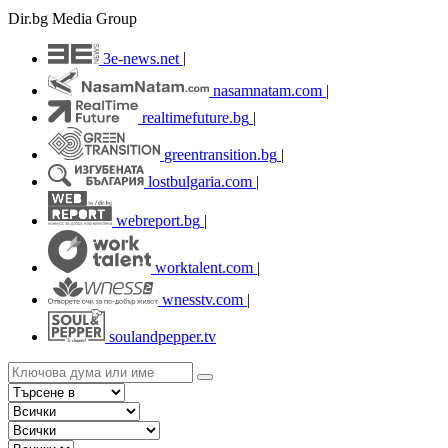
Dir.bg Media Group
3e-news.net
|
nasamnatam.com
|
realtimefuture.bg
|
greentransition.bg
|
lostbulgaria.com
|
webreport.bg
|
worktalent.com
|
wnesstv.com
|
soulandpepper.tv