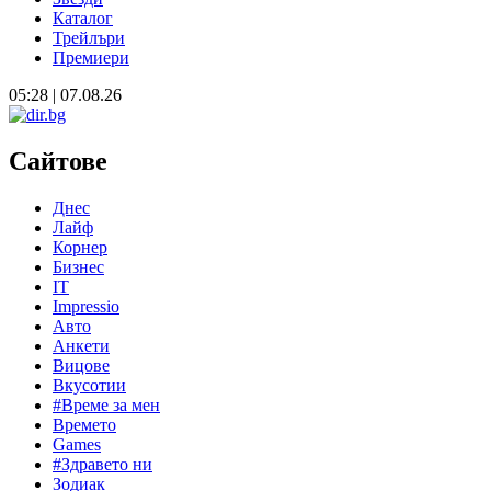
Каталог
Трейлъри
Премиери
05:28 | 07.08.26
Сайтове
Днес
Лайф
Корнер
Бизнес
IT
Impressio
Авто
Анкети
Вицове
Вкусотии
#Време за мен
Времето
Games
#Здравето ни
Зодиак