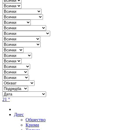
21 °
Днес
Общество
Крими