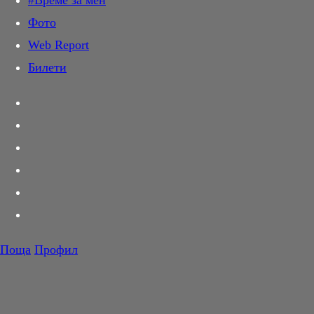
#Време за мен
Дай лапа
Фото
Любов и секс
Web Report
Шопинг
Билети
PR Zone
Разговори за съня
Тествахме за вас...
Вкусотии
Корнер
Футбол
Тенис
Волейбол
Поща
Профил
Баскетбол
F1