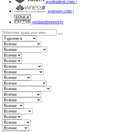
worktalent.com
|
wnesstv.com
|
soulandpepper.tv