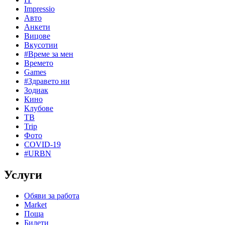
Impressio
Авто
Анкети
Вицове
Вкусотии
#Време за мен
Времето
Games
#Здравето ни
Зодиак
Кино
Клубове
ТВ
Trip
Фото
COVID-19
#URBN
Услуги
Обяви за работа
Market
Поща
Билети