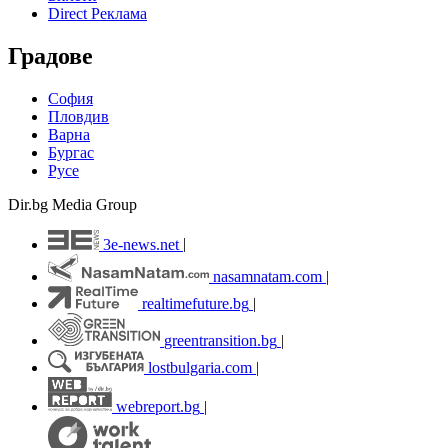
Direct Реклама
Градове
София
Пловдив
Варна
Бургас
Русе
Dir.bg Media Group
3e-news.net
|
nasamnatam.com
|
realtimefuture.bg
|
greentransition.bg
|
lostbulgaria.com
|
webreport.bg
|