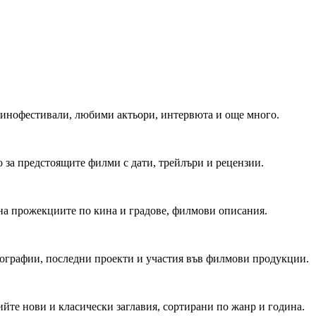
 Кинофестивали, любими актьори, интервюта и още много.
 за предстоящите филми с дати, трейлъри и рецензии.
на прожекциите по кина и градове, филмови описания.
мографии, последни проекти и участия във филмови продукции.
йте нови и класически заглавия, сортирани по жанр и година.