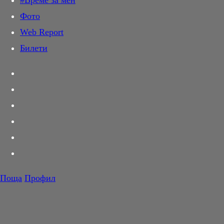
#Време за мен
Дай лапа
Фото
Любов и секс
Web Report
Шопинг
Билети
PR Zone
Разговори за съня
Тествахме за вас...
Вкусотии
Корнер
Футбол
Тенис
Волейбол
Поща
Профил
Баскетбол
F1