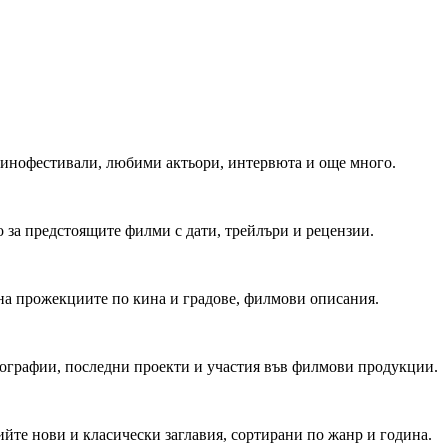
 Кинофестивали, любими актьори, интервюта и още много.
 за предстоящите филми с дати, трейлъри и рецензии.
на прожекциите по кина и градове, филмови описания.
мографии, последни проекти и участия във филмови продукции.
йте нови и класически заглавия, сортирани по жанр и година.