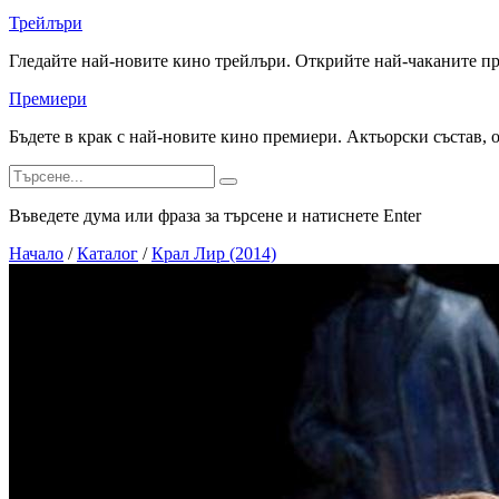
Трейлъри
Гледайте най-новите кино трейлъри. Открийте най-чаканите п
Премиери
Бъдете в крак с най-новите кино премиери. Актьорски състав, 
Въведете дума или фраза за търсене и натиснете Enter
Начало
/
Каталог
/
Крал Лир (2014)