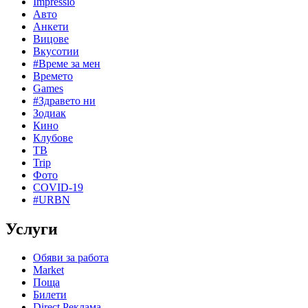
Impressio
Авто
Анкети
Вицове
Вкусотии
#Време за мен
Времето
Games
#Здравето ни
Зодиак
Кино
Клубове
ТВ
Trip
Фото
COVID-19
#URBN
Услуги
Обяви за работа
Market
Поща
Билети
Direct Реклама