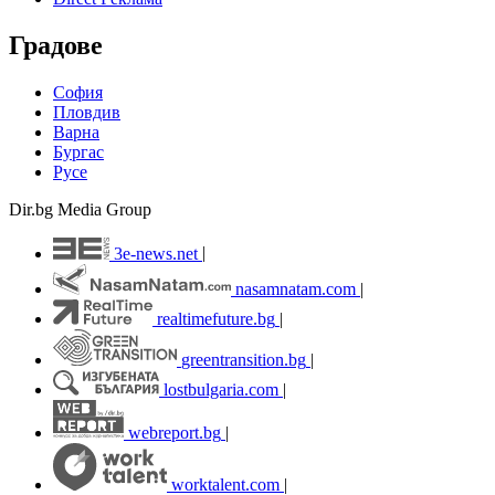
Градове
София
Пловдив
Варна
Бургас
Русе
Dir.bg Media Group
3e-news.net
|
nasamnatam.com
|
realtimefuture.bg
|
greentransition.bg
|
lostbulgaria.com
|
webreport.bg
|
worktalent.com
|