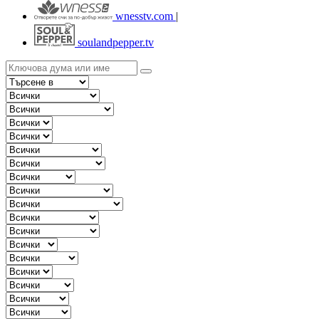
wnesstv.com
|
soulandpepper.tv