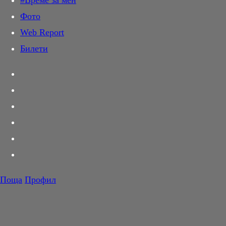
#Време за мен
Дай лапа
Фото
Любов и секс
Web Report
Шопинг
Билети
PR Zone
Разговори за съня
Тествахме за вас...
Вкусотии
Корнер
Футбол
Тенис
Волейбол
Поща
Профил
Баскетбол
F1